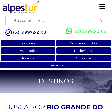
(53) 99972-2108
(53) 99972-2108
Pacotes
Grupos com Guia
Promoções
Rodoviários
Resorts
Cruzeiros
Feriados
DESTINOS
BUSCA POR
RIO GRANDE DO